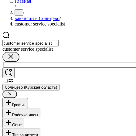
Главная
/
/
...
вакансии в Солнцево
/
customer service specialist
customer service specialist
Солнцево (Курская область)
График
Рабочие часы
Опыт
Тип занятости