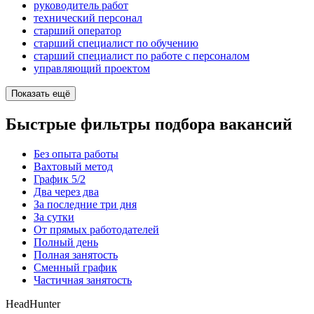
руководитель работ
технический персонал
старший оператор
старший специалист по обучению
старший специалист по работе с персоналом
управляющий проектом
Показать ещё
Быстрые фильтры подбора вакансий
Без опыта работы
Вахтовый метод
График 5/2
Два через два
За последние три дня
За сутки
От прямых работодателей
Полный день
Полная занятость
Сменный график
Частичная занятость
HeadHunter