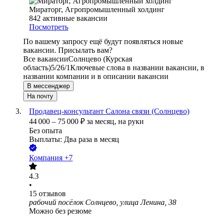
Мираторг, Агропромышленный холдинг
842
активные вакансии
Посмотреть
По вашему запросу ещё будут появляться новые
вакансии. Присылать вам?
Все вакансии
Солнцево (Курская
область)
5/2
6/1
Ключевые слова в названии вакансии, в
названии компании и в описании вакансии
В мессенджер
На почту
Продавец-консультант Салона связи (Солнцево)
44 000
–
75 000
₽
за месяц,
на руки
Без опыта
Выплаты: Два раза в месяц
Компания +7
4.3
•
15
отзывов
рабочий посёлок Солнцево, улица Ленина, 38
Можно без резюме