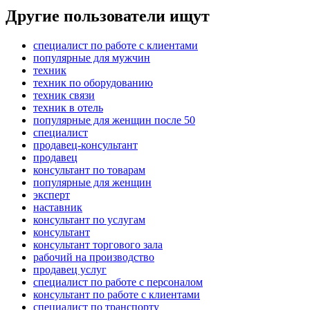
Другие пользователи ищут
специалист по работе с клиентами
популярные для мужчин
техник
техник по оборудованию
техник связи
техник в отель
популярные для женщин после 50
специалист
продавец-консультант
продавец
консультант по товарам
популярные для женщин
эксперт
наставник
консультант по услугам
консультант
консультант торгового зала
рабочий на производство
продавец услуг
специалист по работе с персоналом
консультант по работе с клиентами
специалист по транспорту