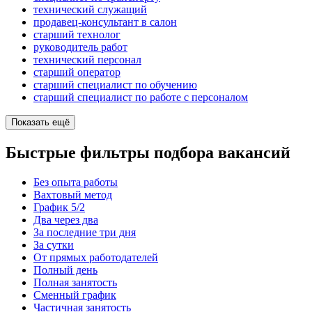
технический служащий
продавец-консультант в салон
старший технолог
руководитель работ
технический персонал
старший оператор
старший специалист по обучению
старший специалист по работе с персоналом
Показать ещё
Быстрые фильтры подбора вакансий
Без опыта работы
Вахтовый метод
График 5/2
Два через два
За последние три дня
За сутки
От прямых работодателей
Полный день
Полная занятость
Сменный график
Частичная занятость