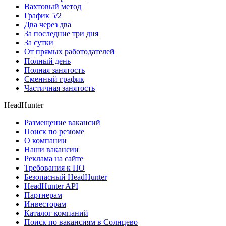
Вахтовый метод
График 5/2
Два через два
За последние три дня
За сутки
От прямых работодателей
Полный день
Полная занятость
Сменный график
Частичная занятость
HeadHunter
Размещение вакансий
Поиск по резюме
О компании
Наши вакансии
Реклама на сайте
Требования к ПО
Безопасный HeadHunter
HeadHunter API
Партнерам
Инвесторам
Каталог компаний
Поиск по вакансиям в Солнцево